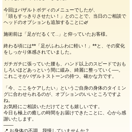
​今回はバザルトボディのメニューでしたが、
「頭もすっきりさせたい！」とのことで、当日のご相談で
ヘッドのオプションも追加することに🌿
​施術前は「足がだるくて…」と仰っていたお客様。
終わる頃には**「足がふわふわに軽い！」**と、その変化
をしっかり体感されていました。
​ガチガチに張っていた腰も、ハンド以上のスピードでおも
しろいほどあっという間に緩み、綺麗に整っていく──。
これこそがバザルトストーンの持つ、確かな力です。
​「今、ここをケアしたい」というご自身の身体のタイミン
グに合わせられるのが、オプションのいいところですよ
ね。
お気軽にご相談いただけてとても嬉しいです。
​今日も極上の癒しの時間をお届けできたことに、心から感
謝いたします。
​───
📍 お身体の不調、我慢していませんか？